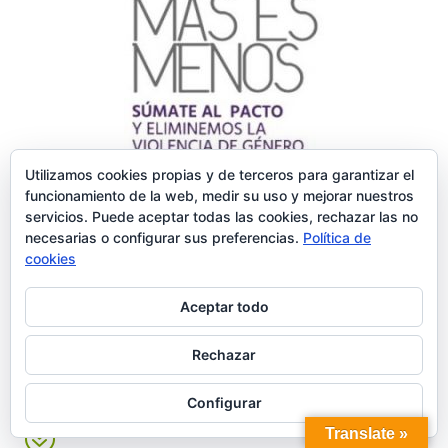
Utilizamos cookies propias y de terceros para garantizar el
PACTO DE VILLENA CONTRA LA VIOLENCIA DE
funcionamiento de la web, medir su uso y mejorar nuestros
GÉNERO.
servicios. Puede aceptar todas las cookies, rechazar las no
necesarias o configurar sus preferencias.
Política de
cookies
Alojamiento
?
Villena te espera.
Aceptar todo
Hostelería
?
Rechazar
Dónde comer, café y copas.
Configurar
Ocio
?
Translate »