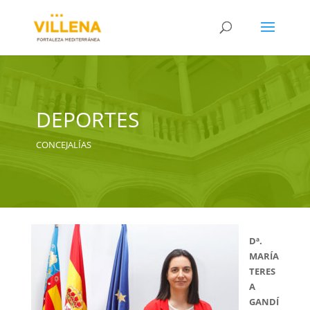
DEPORTES
CONCEJALÍAS
Dª.
MARÍA
TERES
A
GANDÍ