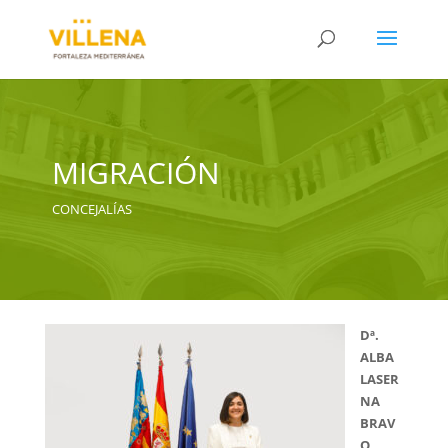
MIGRACIÓN
CONCEJALÍAS
Dª.
ALBA
LASER
NA
BRAV
O