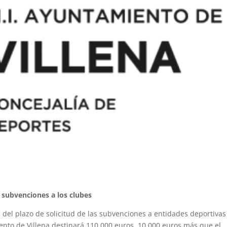
s subvenciones a los clubes
 del plazo de solicitud de las subvenciones a entidades deportivas
iento de Villena destinará 110.000 euros, 10.000 euros más que el