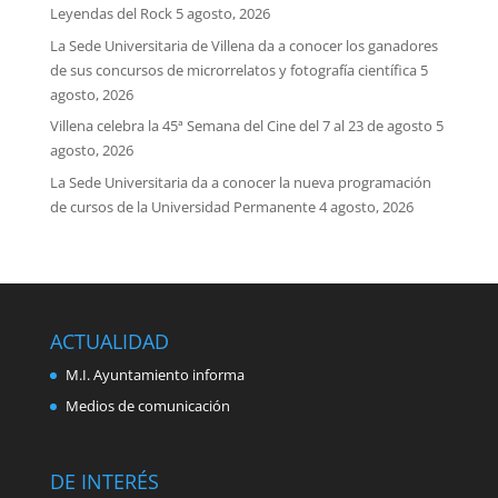
Leyendas del Rock
5 agosto, 2026
La Sede Universitaria de Villena da a conocer los ganadores
de sus concursos de microrrelatos y fotografía científica
5
agosto, 2026
Villena celebra la 45ª Semana del Cine del 7 al 23 de agosto
5
agosto, 2026
La Sede Universitaria da a conocer la nueva programación
de cursos de la Universidad Permanente
4 agosto, 2026
ACTUALIDAD
M.I. Ayuntamiento informa
Medios de comunicación
DE INTERÉS