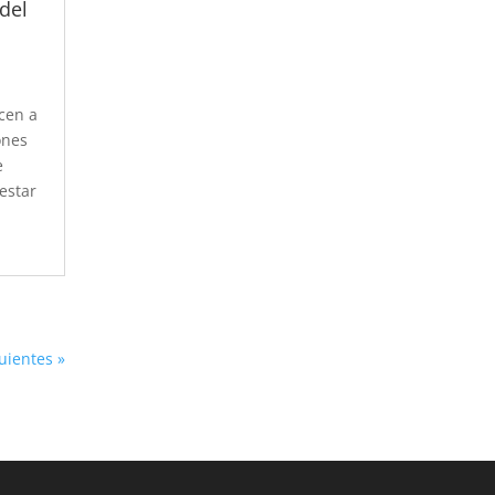
del
ecen a
ones
e
estar
uientes »