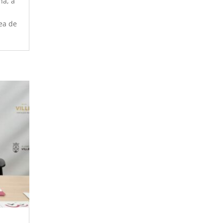
na, a
ea de