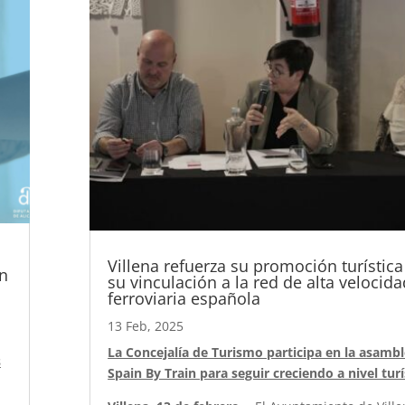
Villena refuerza su promoción turístic
an
su vinculación a la red de alta velocida
ferroviaria española
13 Feb, 2025
La Concejalía de Turismo participa en la asamb
s
Spain By Train para seguir creciendo a nivel turí