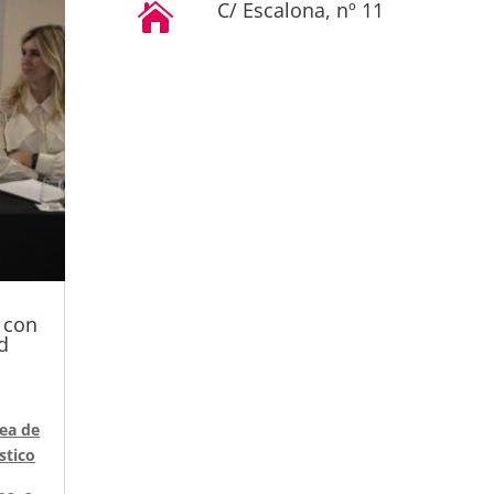
C/ Escalona, nº 11

a con
d
lea de
stico