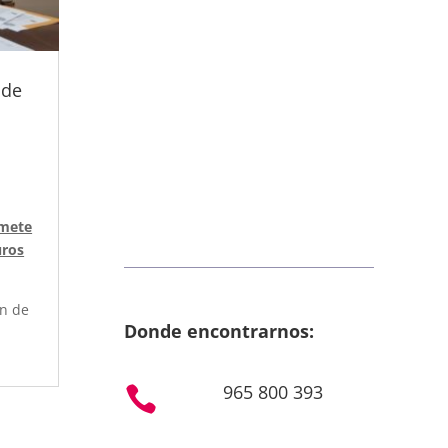
 de
omete
uros
ón de
Donde encontrarnos:
965 800 393
