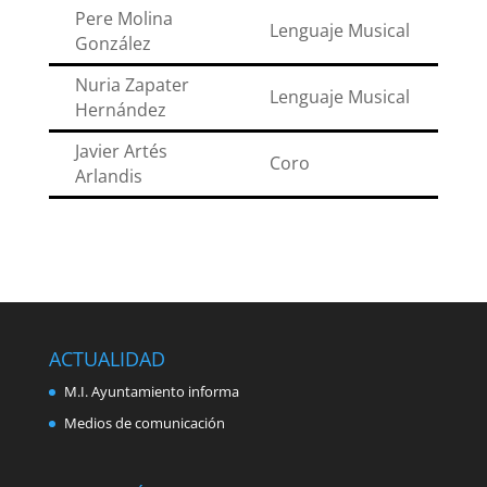
Pere Molina
Lenguaje Musical
González
Nuria Zapater
Lenguaje Musical
Hernández
Javier Artés
Coro
Arlandis
ACTUALIDAD
M.I. Ayuntamiento informa
Medios de comunicación