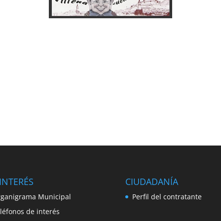
INTERÉS
CIUDADANÍA
ganigrama Municipal
Perfil del contratante
léfonos de interés