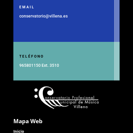
EMAIL
conservatorio@villena.es
TELÉFONO
965801150 Ext. 3510
Mapa Web
Inicio