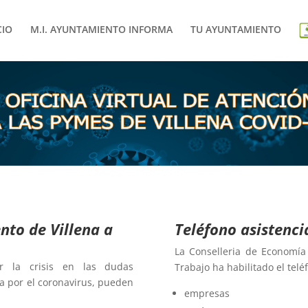
CIO
M.I. AYUNTAMIENTO INFORMA
TU AYUNTAMIENTO
ento de Villena
a
Teléfono asistenc
La Conselleria de Economía 
or la crisis en las dudas
Trabajo ha habilitado el tel
da por el coronavirus, pueden
empresas