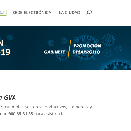
SEDE ELECTRÓNICA
LA CIUDAD
ia GVA
Sostenible, Sectores Productivos, Comercio y
éfono
900 35 31 35
para asistir a las