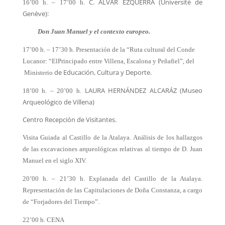
C. ALVAR EZQUERRA (Université de
16’00 h. – 17’00 h.
Genève):
Don Juan Manuel y el contexto europeo.
17’00 h. – 17’30 h. Presentación de la “Ruta cultural del Conde
Lucanor: “El
Principado entre Villena, Escalona y Peñafiel”, del
de Educación, Cultura y Deporte.
Ministerio
LAURA HERNÁNDEZ ALCARÁZ (Museo
18’00 h. – 20’00 h.
Arqueológico de Villena)
Centro Recepción de Visitantes.
Visita Guiada al Castillo de la Atalaya. Análisis de los hallazgos
de las excavaciones arqueológicas relativas al tiempo de D. Juan
Manuel en el siglo XIV.
20’00 h. – 21’30 h. Explanada del Castillo de la Atalaya.
Representación de las Capitulaciones de Doña Constanza, a cargo
de “Forjadores del Tiempo”.
22’00 h. CENA