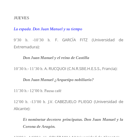
JUEVES
La espada. Don Juan Manuel y su tiempo
F. GARCÍA FITZ (Universidad de
9’30 h. -10’30 h.
Extremadura):
Don Juan Manuel y el reino de Castilla
A. RUCQUOI (C.N.R.S
E.H.E.S.S., Francia):
10’30 h.- 11’30 h.
B
Don Juan Manuel ¿Arquetipo nobiliario?
11’30 h.- 12’00 h. Pausa café
J.V. CABEZUELO PLIEGO (Universidad de
12’00 h. -13’00 h.
Alicante):
Et nominetur decetero principatus. Don Juan Manuel y la
Corona de Aragón.