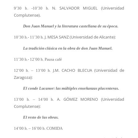
N. SALVADOR MIGUEL (Universidad
9’30 h. -10’30 h.
Complutense).
Don Juan Manuel y la literatura castellana de su época.
J. MESA SANZ (Universidad de Alicante):
10’30 h.- 11’30 h.
La tradición clásica en la obra de don Juan Manuel.
11’30 h.- 12’00 h. Pausa café
J.M. CACHO BLECUA (Universidad de
12’00 h. – 13’00 h.
Zaragoza):
El conde Lucanor: las múltiples enseñanzas placenteras.
A. GÓMEZ MORENO (Universidad
13’00 h. – 14’00 h.
Complutense):
El resto de las obras.
14’00 h. – 16’00 h. COMIDA