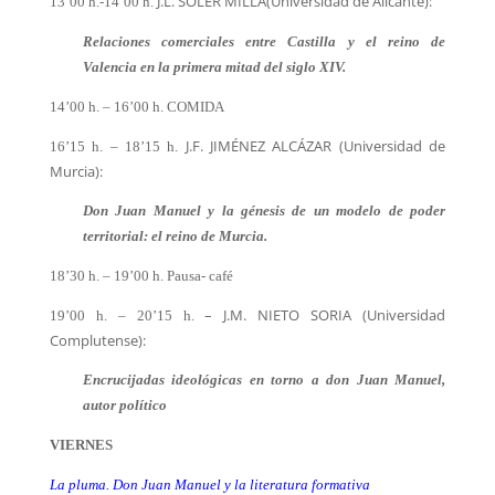
J.L. SOLER MILLA(Universidad de Alicante):
13’00 h.-14’00 h.
Relaciones comerciales entre Castilla y el reino de
Valencia en la primera mitad del siglo XIV.
14’00 h. – 16’00 h. COMIDA
J.F. JIMÉNEZ ALCÁZAR (Universidad de
16’15 h. – 18’15 h.
Murcia):
Don Juan Manuel y la génesis de un modelo de poder
territorial: el reino de Murcia.
18’30 h. – 19’00 h. Pausa- café
– J.M. NIETO SORIA (Universidad
19’00 h. – 20’15 h.
Complutense):
Encrucijadas ideológicas en torno a don Juan Manuel,
autor político
VIERNES
La pluma. Don Juan Manuel y la literatura formativa