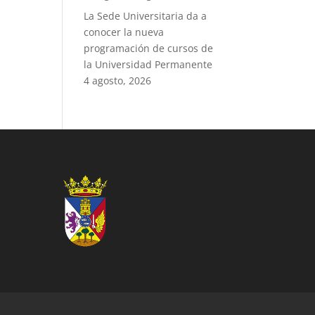
La Sede Universitaria da a
conocer la nueva
programación de cursos de
la Universidad Permanente
4 agosto, 2026