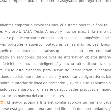
asta completar plazas, que serán asignadas por riguroso ord
udiantes empezar a explorar Linux, el sistema operativo final util
le, Microsoft, NASA, Tesla, Amazon y muchos más. El kernel o n
mas. Se puede encontrar en todas partes, desde automóviles a coh
ores portátiles a supercomputadoras de las más rápidas. Linux
queño de los sistemas operativos que se encuentran en computa
zado en servidores, dispositivos de internet en objetos (Intern
 (o teléfonos móviles inteligentes) y muchos otros dispositivos q
te curso está diseñado para servir de introducción a estudia
, donde podrán aprender a instalar y modificar configuraciones bá
sobre la interfaz de línea de comandos (CLI) de Linux. El alumno 
uiado paso a paso por una serie de actividades prácticas en máq
b. Duración máxima del curso: 2 meses.
CO):
El mayor acceso a Internet combinado con un número cada
ctarse está generando una cantidad ilimitada de oportunidades. 