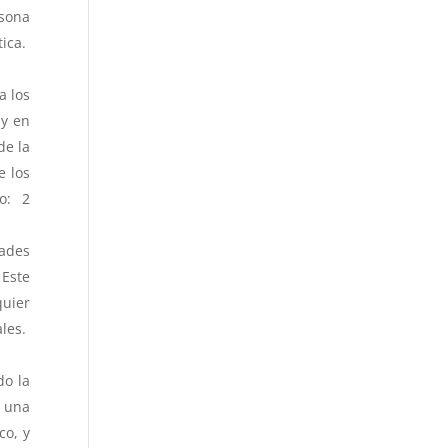
rsona
tica.
a los
 y en
de la
e los
so: 2
ades
 Este
quier
ales.
do la
r una
co, y