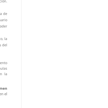
ción.
ca de
sario
poder
o, la
s del
iento
aulas
en la
amen
en el