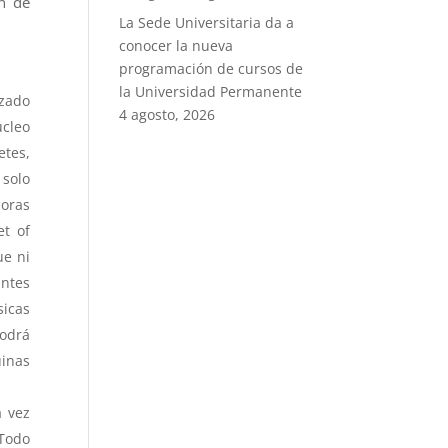
en de
La Sede Universitaria da a
conocer la nueva
programación de cursos de
la Universidad Permanente
izado
4 agosto, 2026
úcleo
etes,
 solo
doras
et of
ue ni
ntes
sicas
podrá
uinas
 vez
¡Todo