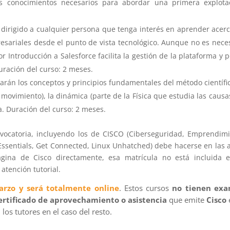
s conocimientos necesarios para abordar una primera explota
 dirigido a cualquier persona que tenga interés en aprender acer
sariales desde el punto de vista tecnológico. Aunque no es nece
r Introducción a Salesforce facilita la gestión de la plataforma y 
uración del curso: 2 meses.
arán los conceptos y principios fundamentales del método científic
 movimiento), la dinámica (parte de la Física que estudia las causa
a. Duración del curso: 2 meses.
nvocatoria, incluyendo los de CISCO (Ciberseguridad, Emprendim
d Essentials, Get Connected, Linux Unhatched) debe hacerse en las 
ágina de Cisco directamente, esa matrícula no está incluida 
atención tutorial.
arzo y será totalmente online
. Estos cursos
no tienen ex
certificado de aprovechamiento o asistencia
que emite
Cisco
los tutores en el caso del resto.