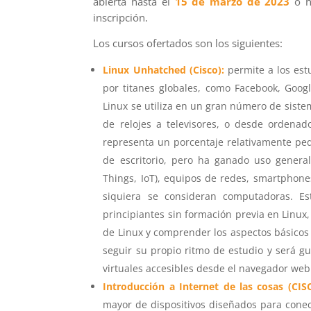
abierta hasta el
15 de marzo de 2023
o h
inscripción.
Los cursos ofertados son los siguientes:
Linux Unhatched (Cisco):
permite a los est
por titanes globales, como Facebook, Goog
Linux se utiliza en un gran número de siste
de relojes a televisores, o desde ordenad
representa un porcentaje relativamente pe
de escritorio, pero ha ganado uso generali
Things, IoT), equipos de redes, smartphones
siquiera se consideran computadoras. Es
principiantes sin formación previa en Linux
de Linux y comprender los aspectos básicos 
seguir su propio ritmo de estudio y será g
virtuales accesibles desde el navegador we
Introducción a Internet de las cosas (CIS
mayor de dispositivos diseñados para cone