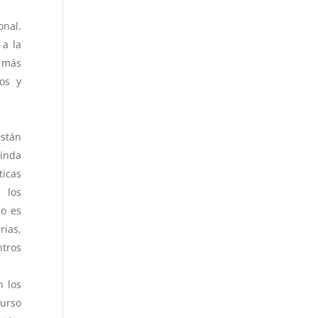
onal.
 a la
 más
vos y
están
rinda
ticas
 los
lo es
rias,
ntros
n los
urso