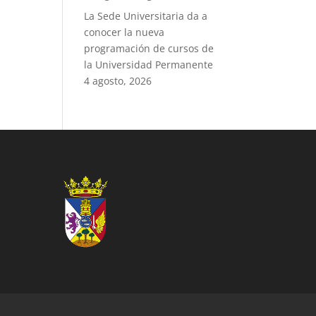
La Sede Universitaria da a
conocer la nueva
programación de cursos de
la Universidad Permanente
4 agosto, 2026