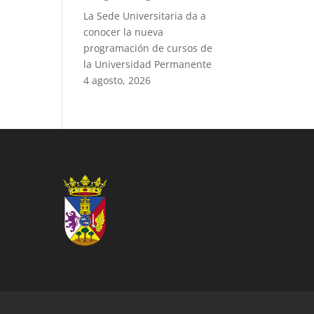
La Sede Universitaria da a
conocer la nueva
programación de cursos de
la Universidad Permanente
4 agosto, 2026