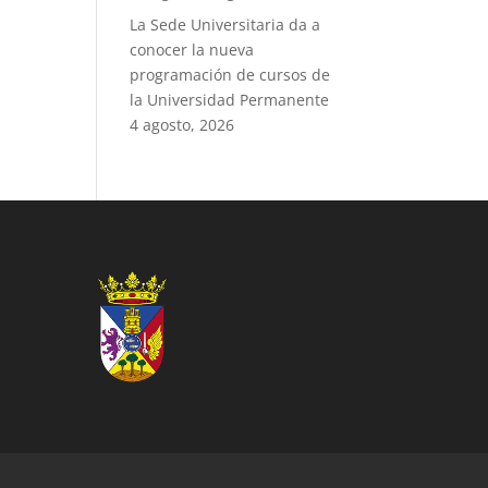
La Sede Universitaria da a
conocer la nueva
programación de cursos de
la Universidad Permanente
4 agosto, 2026