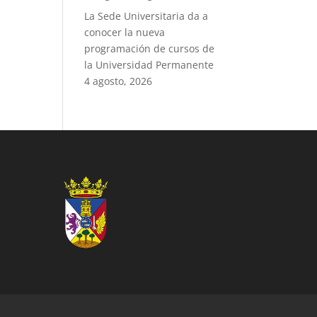
La Sede Universitaria da a
conocer la nueva
programación de cursos de
la Universidad Permanente
4 agosto, 2026