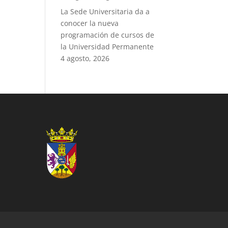
La Sede Universitaria da a
conocer la nueva
programación de cursos de
la Universidad Permanente
4 agosto, 2026