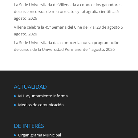
La Sede Universitaria de Villena da a conocer los ganadores
de sus concursos de microrrelatos y fotografía científica
5
agosto, 2026
Villena celebra la 45ª Semana del Cine del 7 al 23 de agosto
5
agosto, 2026
La Sede Universitaria da a conocer la nueva programación
de cursos de la Universidad Permanente
4 agosto, 2026
ACTUALIDAD
M.I. Ayuntamiento informa
Medios de comunicación
DE INTERÉS
Organigrama Municipal