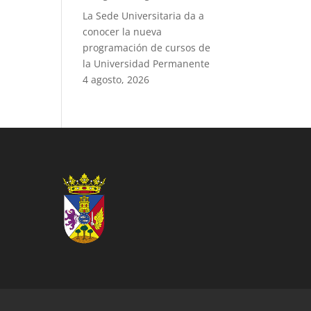
La Sede Universitaria da a
conocer la nueva
programación de cursos de
la Universidad Permanente
4 agosto, 2026