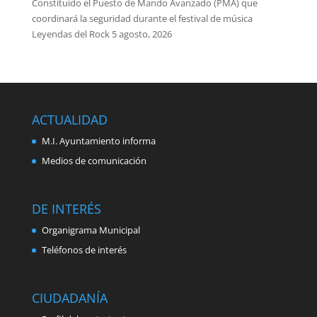
Constituido el Puesto de Mando Avanzado (PMA) que
coordinará la seguridad durante el festival de música
Leyendas del Rock
5 agosto, 2026
ACTUALIDAD
M.I. Ayuntamiento informa
Medios de comunicación
DE INTERÉS
Organigrama Municipal
Teléfonos de interés
CIUDADANÍA