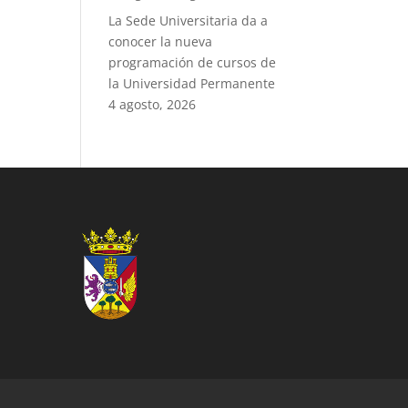
La Sede Universitaria da a
conocer la nueva
programación de cursos de
la Universidad Permanente
4 agosto, 2026