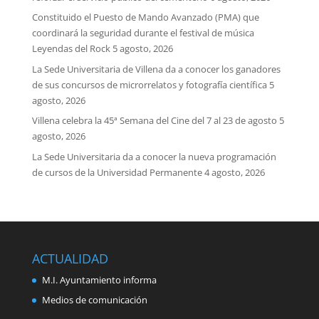
Constituido el Puesto de Mando Avanzado (PMA) que
coordinará la seguridad durante el festival de música
Leyendas del Rock
5 agosto, 2026
La Sede Universitaria de Villena da a conocer los ganadores
de sus concursos de microrrelatos y fotografía científica
5
agosto, 2026
Villena celebra la 45ª Semana del Cine del 7 al 23 de agosto
5
agosto, 2026
La Sede Universitaria da a conocer la nueva programación
de cursos de la Universidad Permanente
4 agosto, 2026
ACTUALIDAD
M.I. Ayuntamiento informa
Medios de comunicación