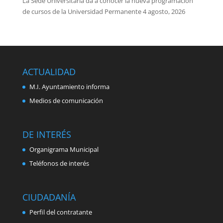
La Sede Universitaria da a conocer la nueva programación
de cursos de la Universidad Permanente
4 agosto, 2026
ACTUALIDAD
M.I. Ayuntamiento informa
Medios de comunicación
DE INTERÉS
Organigrama Municipal
Teléfonos de interés
CIUDADANÍA
Perfil del contratante