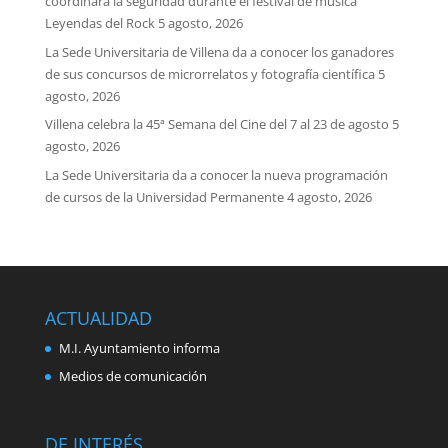
coordinará la seguridad durante el festival de música
Leyendas del Rock
5 agosto, 2026
La Sede Universitaria de Villena da a conocer los ganadores
de sus concursos de microrrelatos y fotografía científica
5
agosto, 2026
Villena celebra la 45ª Semana del Cine del 7 al 23 de agosto
5
agosto, 2026
La Sede Universitaria da a conocer la nueva programación
de cursos de la Universidad Permanente
4 agosto, 2026
ACTUALIDAD
M.I. Ayuntamiento informa
Medios de comunicación
DE INTERÉS