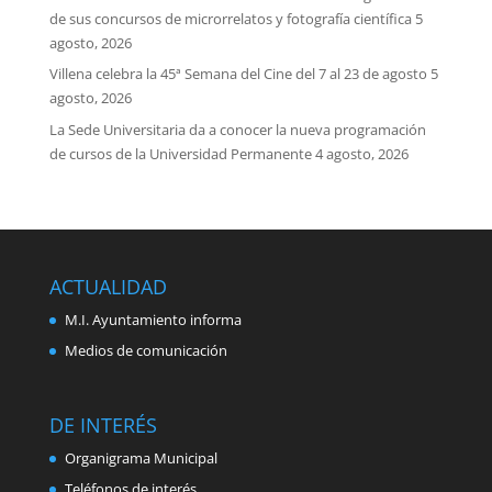
de sus concursos de microrrelatos y fotografía científica
5
agosto, 2026
Villena celebra la 45ª Semana del Cine del 7 al 23 de agosto
5
agosto, 2026
La Sede Universitaria da a conocer la nueva programación
de cursos de la Universidad Permanente
4 agosto, 2026
ACTUALIDAD
M.I. Ayuntamiento informa
Medios de comunicación
DE INTERÉS
Organigrama Municipal
Teléfonos de interés