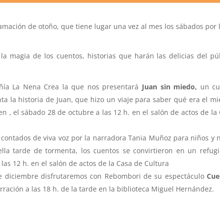
amación de otoño, que tiene lugar una vez al mes los sábados por 
e la magia de los cuentos, historias que harán las delicias del pú
ñía La Nena Crea la que nos presentará
Juan sin miedo,
un cu
a la historia de Juan, que hizo un viaje para saber qué era el m
n , el sábado 28 de octubre a las 12 h. en el salón de actos de la
contados de viva voz por la narradora Tania Muñoz para niños y 
ella tarde de tormenta, los cuentos se convirtieron en un refug
as 12 h. en el salón de actos de la Casa de Cultura
de diciembre disfrutaremos con Rebombori de su espectáculo
Cue
rración a las 18 h. de la tarde en la biblioteca Miguel Hernández.