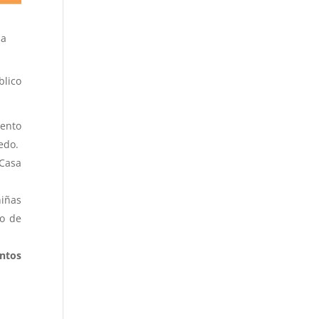
la
blico
ento
iedo.
 Casa
niñas
io de
ntos