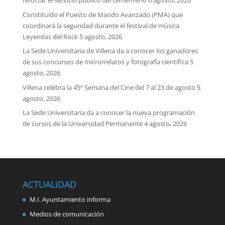
reforzar el servicio público del cementerio
6 agosto, 2026
Constituido el Puesto de Mando Avanzado (PMA) que
coordinará la seguridad durante el festival de música
Leyendas del Rock
5 agosto, 2026
La Sede Universitaria de Villena da a conocer los ganadores
de sus concursos de microrrelatos y fotografía científica
5
agosto, 2026
Villena celebra la 45ª Semana del Cine del 7 al 23 de agosto
5
agosto, 2026
La Sede Universitaria da a conocer la nueva programación
de cursos de la Universidad Permanente
4 agosto, 2026
ACTUALIDAD
M.I. Ayuntamiento informa
Medios de comunicación