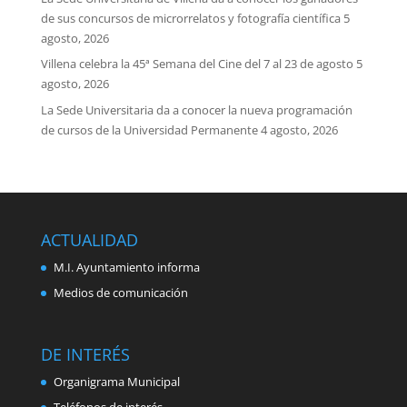
de sus concursos de microrrelatos y fotografía científica
5
agosto, 2026
Villena celebra la 45ª Semana del Cine del 7 al 23 de agosto
5
agosto, 2026
La Sede Universitaria da a conocer la nueva programación
de cursos de la Universidad Permanente
4 agosto, 2026
ACTUALIDAD
M.I. Ayuntamiento informa
Medios de comunicación
DE INTERÉS
Organigrama Municipal