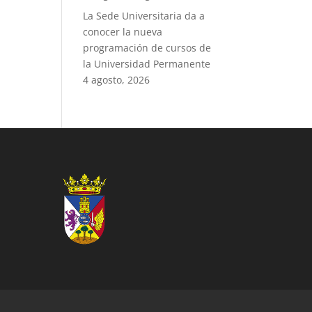
La Sede Universitaria da a
conocer la nueva
programación de cursos de
la Universidad Permanente
4 agosto, 2026