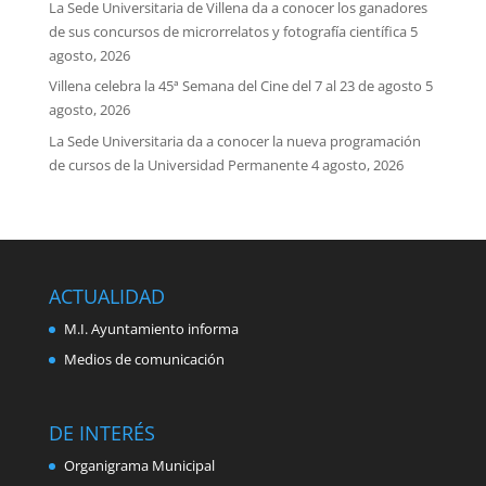
La Sede Universitaria de Villena da a conocer los ganadores
de sus concursos de microrrelatos y fotografía científica
5
agosto, 2026
Villena celebra la 45ª Semana del Cine del 7 al 23 de agosto
5
agosto, 2026
La Sede Universitaria da a conocer la nueva programación
de cursos de la Universidad Permanente
4 agosto, 2026
ACTUALIDAD
M.I. Ayuntamiento informa
Medios de comunicación
DE INTERÉS
Organigrama Municipal