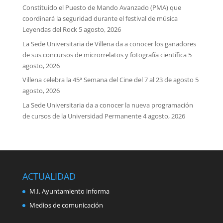
Constituido el Puesto de Mando Avanzado (PMA) que
coordinará la seguridad durante el festival de música
Leyendas del Rock
5 agosto, 2026
La Sede Universitaria de Villena da a conocer los ganadores
de sus concursos de microrrelatos y fotografía científica
5
agosto, 2026
Villena celebra la 45ª Semana del Cine del 7 al 23 de agosto
5
agosto, 2026
La Sede Universitaria da a conocer la nueva programación
de cursos de la Universidad Permanente
4 agosto, 2026
ACTUALIDAD
M.I. Ayuntamiento informa
Medios de comunicación