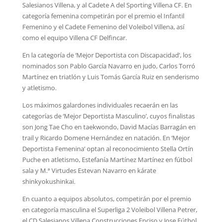
Salesianos Villena, y al Cadete A del Sporting Villena CF. En
categoría femenina competirán por el premio el Infantil
Femenino y el Cadete Femenino del Voleibol Villena, así
como el equipo Villena CF Delfincar.
En la categoría de ‘Mejor Deportista con Discapacidad’, los
nominados son Pablo García Navarro en judo, Carlos Torró
Martínez en triatlón y Luis Tomás García Ruiz en senderismo
y atletismo.
Los máximos galardones individuales recaerán en las
categorías de ‘Mejor Deportista Masculino’, cuyos finalistas
son Jong Tae Cho en taekwondo, David Macías Barragán en
trail y Ricardo Domene Hernández en natación. En ‘Mejor
Deportista Femenina’ optan al reconocimiento Stella Ortín
Puche en atletismo, Estefanía Martínez Martínez en fútbol
sala y M.ª Virtudes Estevan Navarro en kárate
shinkyokushinkai.
En cuanto a equipos absolutos, competirán por el premio
en categoría masculina el Superliga 2 Voleibol Villena Petrer,
el CD Salesianos Villena Construcciones Enciso y Jose Fútbol