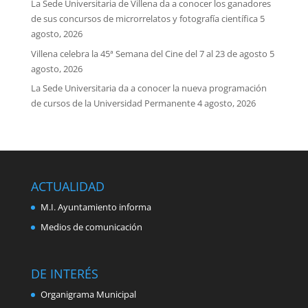
La Sede Universitaria de Villena da a conocer los ganadores
de sus concursos de microrrelatos y fotografía científica
5
agosto, 2026
Villena celebra la 45ª Semana del Cine del 7 al 23 de agosto
5
agosto, 2026
La Sede Universitaria da a conocer la nueva programación
de cursos de la Universidad Permanente
4 agosto, 2026
ACTUALIDAD
M.I. Ayuntamiento informa
Medios de comunicación
DE INTERÉS
Organigrama Municipal