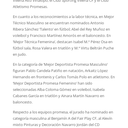
Villena Alto Vinalopó, el Club Sporting Villena CF y el Club
Atletismo Promesas.
En cuanto a los reconocimientos a la labor técnica, en Mejor
Técnico Masculino se encuentran nominados Antonio
Ribera Sánchez ‘Talento’ en fútbol; Abel del Rey Muñoz en
voleibol y Francisco Martínez Amorós en el baloncesto. En
‘Mejor Técnica Femenina’, destacan Isabel M.ª Pérez Osa en
fútbol sala, Rosa Valera en triatlón y M.ª Virtu Beltrán Puche
en judo.
En la categoría de ‘Mejor Deportista Promesa Masculino’
figuran Pablo Candela Patiño en natación, Arkaitz López
Hernando en frontenis y Carlos Tomás Polo en atletismo. En
‘Mejor Deportista Promesa Femenino’ han sido
seleccionadas Alba Coloma Gómez en voleibol, Isabela
Cabanes García en triatlón y Ainara Martín Navarro en
baloncesto.
Respecto a los equipos promesa, el jurado ha nominado en
categoría masculina al Benjamín A del Fair Play CF, al Alevín
mixto Pinturas y Decoración Navarro Jordán del CD