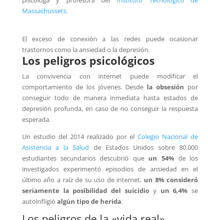
piscóloga y profesora del
Instituto Tecnológico de
Massachussets.
El exceso de conexión a las redes puede ocasionar
trastornos como la ansiedad o la depresión.
Los peligros psicológicos
La convivencia con internet puede modificar el
comportamiento de los jóvenes. Desde
la obsesión
por
conseguir todo de manera inmediata hasta estados de
depresión profunda, en caso de no conseguir la respuesta
esperada.
Un estudio del 2014 realizado por el
Colegio Nacional de
Asistencia a la Salud
de Estados Unidos sobre 80.000
estudiantes secundarios descubrió que
un 54%
de los
investigados experimentó episodios de ansiedad en el
último año a raíz de su uso de internet,
un 8% consideró
seriamente la posibilidad del suicidio
y
un 6,4%
se
autoinfligió
algún tipo de herida
.
Los peligros de la «vida real»