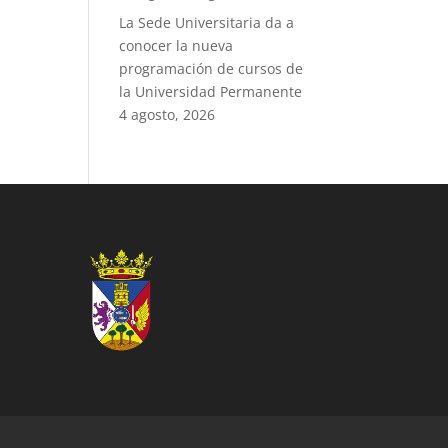
La Sede Universitaria da a
conocer la nueva
programación de cursos de
la Universidad Permanente
4 agosto, 2026