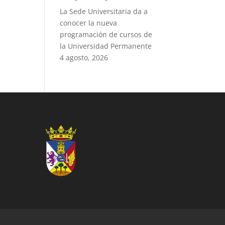
La Sede Universitaria da a
conocer la nueva
programación de cursos de
la Universidad Permanente
4 agosto, 2026