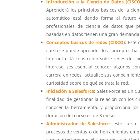
Introducción a la Ciencia de Datos (CISCO
Aprenderá los principios básicos de la cie
automático está dando forma al futuro d
profesionales de ciencia de datos que p
basadas en datos tienen una gran demanda
Conceptos básicos de redes (CISCO)
:
Este 
curso se puede aprender los conceptos bás
Internet está construido sobre redes de c
interese, ¡es esencial conocer algunos c
carrera en redes, actualice sus conocimient
curiosidad sobre de qué se trata la red.
Iniciación a Salesforce
: Sales Force es un 
finalidad de gestionar la relación con los 
conocer la herramienta, y proporciona los
duración del curso es de 3 meses.
Administrador de Salesforce
:
este curso e
procesos de ventas o de herramientas empr
cursar previamente el curso de aula Mentor 