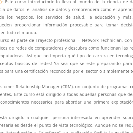
)
:
Este curso introductorio lo lleva al mundo de la ciencia de d
ncia de datos, el análisis de datos y comprenderá cómo el aprend
e los negocios, los servicios de salud, la educación y más.
ueden proporcionar información procesable para tomar decisi
 en todo el mundo.
curso es parte de Trayecto profesional – Network Technician. Con
icos de redes de computadoras y descubra cómo funcionan las r
omputadoras. Así que no importa qué tipo de carrera en tecnolog
onceptos básicos de redes! Ya sea que se esté preparando par
os para una certificación reconocida por el sector o simplemente 
Customer Relationship Manager (CRM), un conjunto de programas c
clientes. Este curso está dirigido a todas aquellas personas que d
 conocimientos necesarios para abordar una primera explotació
stá dirigido a cualquier persona interesada en aprender sobr
esariales desde el punto de vista tecnológico. Aunque no se req
“Introducción a Salesforce”, su realización facilita la gestión 