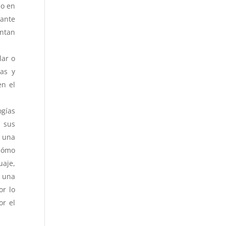
mo en
vante
ontan
lar o
ras y
en el
ogías
 sus
n una
 cómo
uaje,
 una
or lo
or el