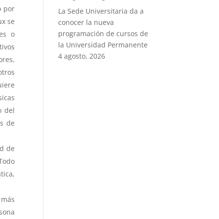
o por
La Sede Universitaria da a
ux se
conocer la nueva
programación de cursos de
les o
la Universidad Permanente
tivos
4 agosto, 2026
ores,
otros
uiere
sicas
o del
és de
ud de
¡Todo
tica,
 más
rsona