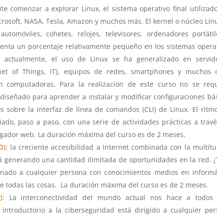
e comenzar a explorar Linux, el sistema operativo final utilizad
crosoft, NASA, Tesla, Amazon y muchos más. El kernel o núcleo Lin
tomóviles, cohetes, relojes, televisores, ordenadores portáti
nta un porcentaje relativamente pequeño en los sistemas opera
, actualmente, el uso de Linux se ha generalizado en servid
ernet of Things, IT), equipos de redes, smartphones y muchos 
an computadoras. Para la realización de este curso no se req
 diseñado para aprender a instalar y modificar configuraciones bá
 sobre la interfaz de línea de comandos (CLI) de Linux. El ritm
ado, paso a paso, con una serie de actividades prácticas a trav
egador web. La duración máxima del curso es de 2 meses.
O)
:
la creciente accesibilidad a Internet combinada con la multit
tá generando una cantidad ilimitada de oportunidades en la red. 
tinado a cualquier persona con conocimientos medios en informá
e todas las cosas. La duración máxima del curso es de 2 meses.
)
:
La interconectividad del mundo actual nos hace a todos
 introductorio a la ciberseguridad está dirigido a cualquier pe