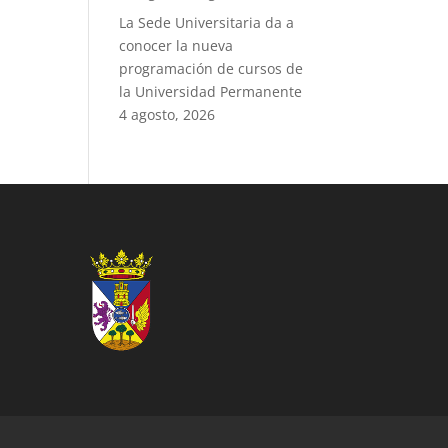
La Sede Universitaria da a
conocer la nueva
programación de cursos de
la Universidad Permanente
4 agosto, 2026