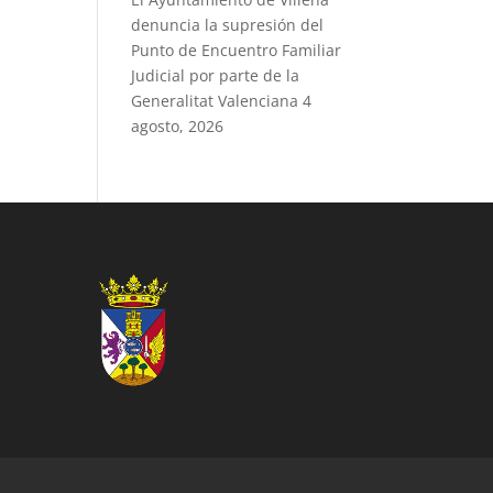
denuncia la supresión del
Punto de Encuentro Familiar
Judicial por parte de la
Generalitat Valenciana
4
agosto, 2026