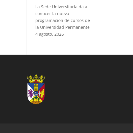
La Sede Universitaria da a
conocer la nueva
programación de cursos de
la Universidad Permanente
4 agosto, 2026