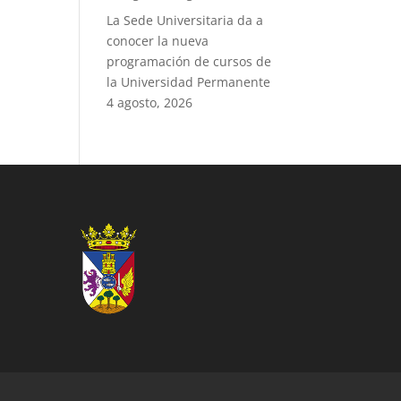
La Sede Universitaria da a
conocer la nueva
programación de cursos de
la Universidad Permanente
4 agosto, 2026