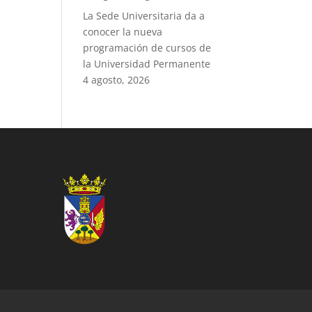
La Sede Universitaria da a
conocer la nueva
programación de cursos de
la Universidad Permanente
4 agosto, 2026