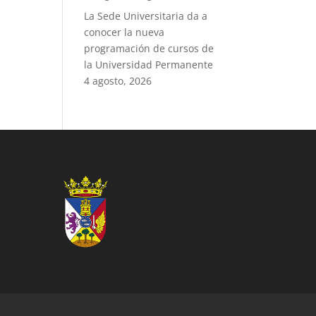
La Sede Universitaria da a
conocer la nueva
programación de cursos de
la Universidad Permanente
4 agosto, 2026