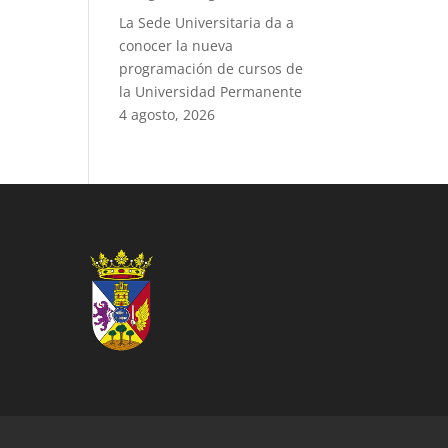
La Sede Universitaria da a
conocer la nueva
programación de cursos de
la Universidad Permanente
4 agosto, 2026