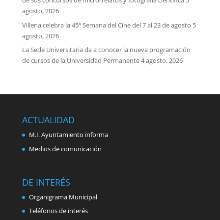
de sus concursos de microrrelatos y fotografía científica
5
agosto, 2026
Villena celebra la 45ª Semana del Cine del 7 al 23 de agosto
5
agosto, 2026
La Sede Universitaria da a conocer la nueva programación
de cursos de la Universidad Permanente
4 agosto, 2026
ACTUALIDAD
M.I. Ayuntamiento informa
Medios de comunicación
DE INTERÉS
Organigrama Municipal
Teléfonos de interés