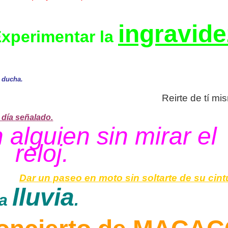
ingravide
xperimentar la
a ducha.
Reirte de tí mi
 día señalado.
alguien sin mirar el
reloj.
Dar un paseo en moto sin soltarte de su cint
lluvia
la
.