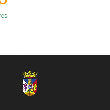
CO
res