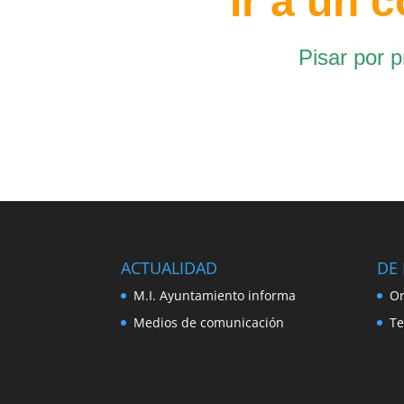
Ir a un
Pisar por 
ACTUALIDAD
DE 
M.I. Ayuntamiento informa
Or
Medios de comunicación
Te