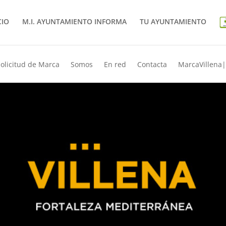
CIO
M.I. AYUNTAMIENTO INFORMA
TU AYUNTAMIENTO
Solicitud de Marca
Somos
En red
Contacta
MarcaVillena