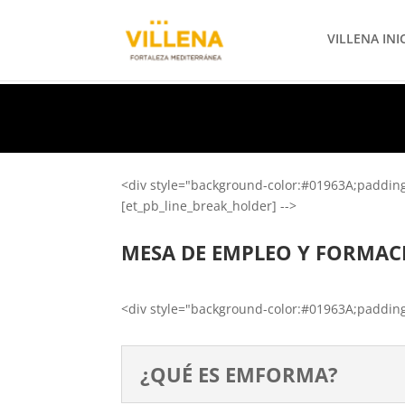
VILLENA INI
<div style="background-color:#01963A;padding:8
[et_pb_line_break_holder] -->
MESA DE EMPLEO Y FORMAC
<div style="background-color:#01963A;padding:8
¿QUÉ ES EMFORMA?