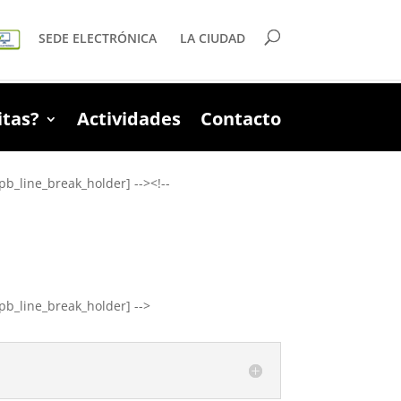
SEDE ELECTRÓNICA
LA CIUDAD
itas?
Actividades
Contacto
pb_line_break_holder] --><!--
pb_line_break_holder] -->