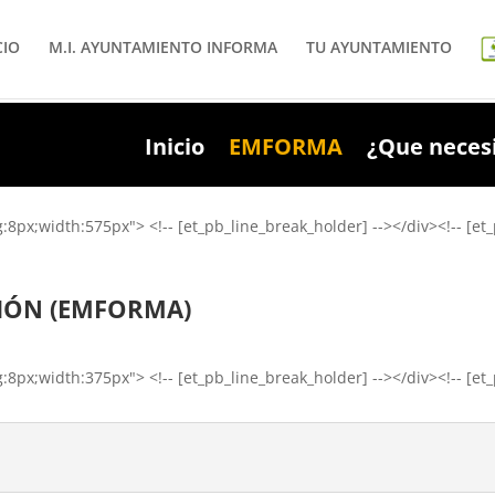
CIO
M.I. AYUNTAMIENTO INFORMA
TU AYUNTAMIENTO
Inicio
EMFORMA
¿Que neces
px;width:575px"> <!-- [et_pb_line_break_holder] --></div><!-- [et_
IÓN (EMFORMA)
px;width:375px"> <!-- [et_pb_line_break_holder] --></div><!-- [et_