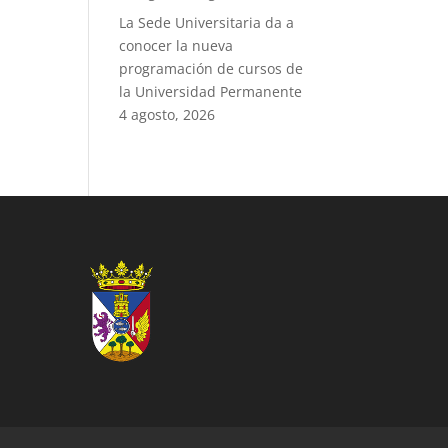
La Sede Universitaria da a
conocer la nueva
programación de cursos de
la Universidad Permanente
4 agosto, 2026