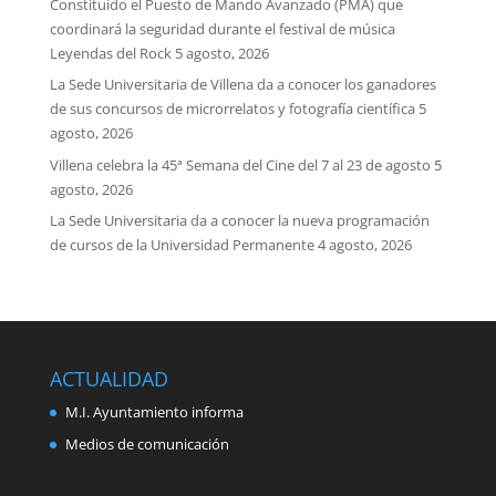
Constituido el Puesto de Mando Avanzado (PMA) que
coordinará la seguridad durante el festival de música
Leyendas del Rock
5 agosto, 2026
La Sede Universitaria de Villena da a conocer los ganadores
de sus concursos de microrrelatos y fotografía científica
5
agosto, 2026
Villena celebra la 45ª Semana del Cine del 7 al 23 de agosto
5
agosto, 2026
La Sede Universitaria da a conocer la nueva programación
de cursos de la Universidad Permanente
4 agosto, 2026
ACTUALIDAD
M.I. Ayuntamiento informa
Medios de comunicación